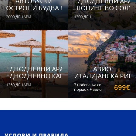
АВТОБУСКИ
ЕДНОДНЕВНИ АРА
ОСТРОГ И БУДВА !
ШОПИНГ ВО СОЛУ
2000 ДЕНАРИ
1300 ДЕН
ЕДНОДНЕВНИ АРАНЖМАНИ
АВИО
ЕДНОДНЕВНО КАПЕЊЕ ВО НЕА КАЛИКРАТ
ИТАЛИЈАНСКА РИВИ
1350 ДЕНАРИ
7 ноќевања со
699€
појадок + авио
билет + водич
УСЛОВИ И ПРАВИЛА