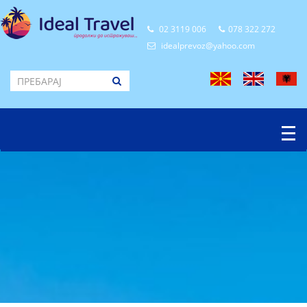
02 3119 006
078 322 272
idealprevoz@yahoo.com