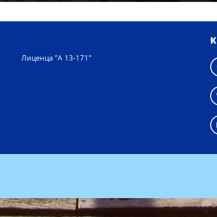
К
Лиценца "А 13-171"