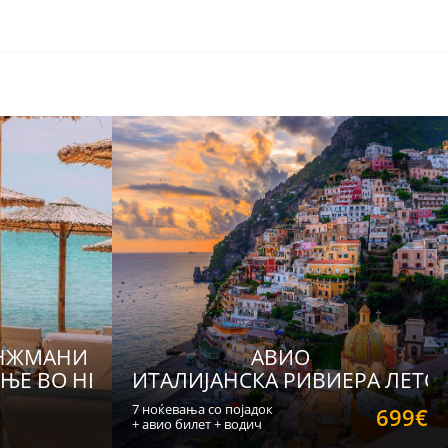
АНЖМАНИ
АВИО
Е ВО НЕА КАЛИКРАТИЈА и НЕА ФЛОГИТА
ИТАЛИЈАНСКА РИВИЕРА ЛЕТО 
7 ноќевања со појадок
699€
+ авио билет + водич