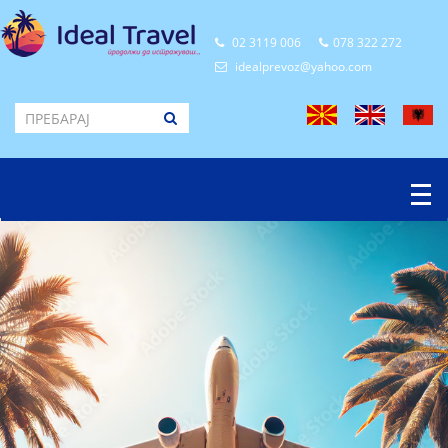
02 3119 006
078 322 272
idealprevoz@yahoo.com