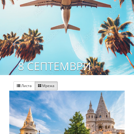
8 СЕПТЕМВРИ
Листа
Мрежа

