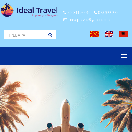
02 3119 006
078 322 272
idealprevoz@yahoo.com