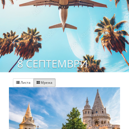
8 СЕПТЕМВРИ
Листа
Мрежа

