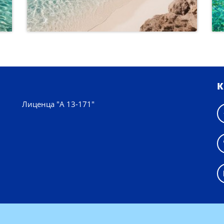
К
Лиценца "А 13-171"