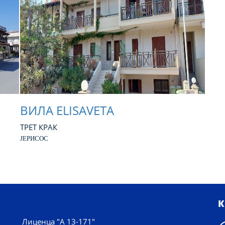
ВИЛА ELISAVETA
ТРЕТ КРАК
ЈЕРИСОС
К
Лиценца "А 13-171"