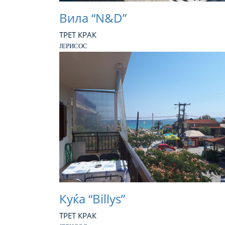
Вила “N&D”
ТРЕТ КРАК
ЈЕРИСОС
Куќа “Billys”
ТРЕТ КРАК