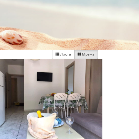
Листа
Мрежа

