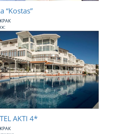
а “Kostas”
 КРАК
СОС
EL AKTI 4*
 КРАК