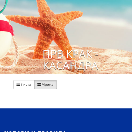
ПРВ КРАК -
КАСАНДРА
Листа
Мрежа

