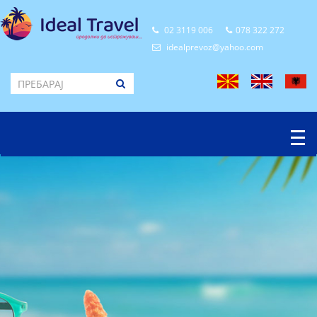
02 3119 006
078 322 272
idealprevoz@yahoo.com