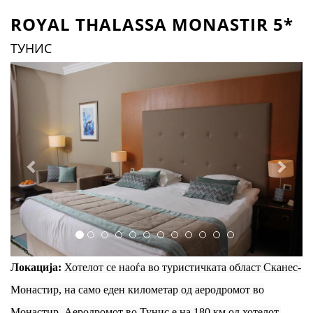
ROYAL THALASSA MONASTIR 5*
ТУНИС
Previous
Next
Локација:
Хотелот се наоѓа во туристичката област Сканес-
Монастир, на само еден километар од аеродромот во
Монастир. Аеродромот во Тунис е на 180 км од хотелот.