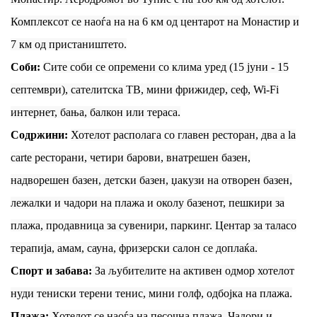
Комплексот се наоѓа на на 6 км од центарот на Монастир и
7 км од пристаништето.
Соби:
Сите соби се опремени со клима уред (15 јуни - 15
септември), сателитска ТВ, мини фрижидер, сеф, Wi-Fi
интернет, бања, балкон или тераса.
Содржини:
Хотелот располага со главен ресторан, два a la
carte ресторани, четири барови, внатрешен базен,
надворешен базен, детски базен, џакузи на отворен базен,
лежалки и чадори на плажа и околу базенот, пешкири за
плажа, продавница за сувенири, паркинг. Центар за таласо
терапија, амам, сауна, фризерски салон се доплаќа.
Спорт и забава:
За љубителите на активен одмор хотелот
нуди тениски терени тенис, мини голф, одбојка на плажа.
Плажа:
Хотелот се наоѓа на песочна плажа. Чадори и