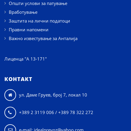
Општи услови за патување
Вработување
Заштита на лични податоци
Правни напомени
Важно известување за Анталија
Лиценца "А 13-171"
КОНТАКТ
ул. Даме Груев, број 7, локал 10

+389 2 3119 006 / +389 78 322 272

e-mail: idealprevoz@yahoo.com