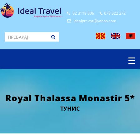
02 3119 006
078 322 272
idealprevoz@yahoo.com
Royal Thalassa Monastir 5*
ТУНИС