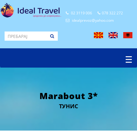
02 3119 006
078 322 272
idealprevoz@yahoo.com
Marabout 3*
ТУНИС