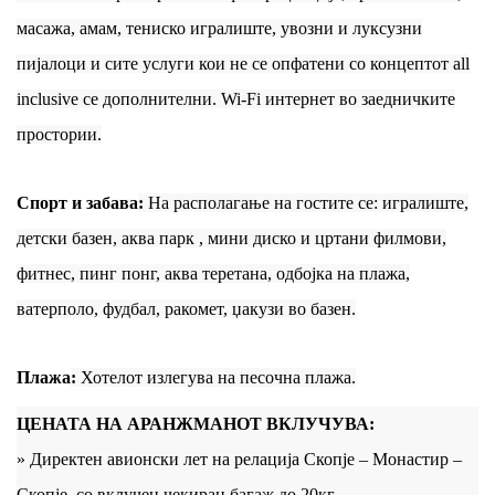
масажа, амам, тениско игралиште, увозни и луксузни
пијалоци и сите услуги кои не се опфатени со концептот all
inclusive се дополнителни. Wi-Fi интернет во заедничките
простории.
Спорт и забава
:
На располагање на гостите се: игралиште,
детски базен, аква парк , мини диско и цртани филмови,
фитнес, пинг понг, аква теретана, одбојка на плажа,
ватерполо, фудбал, ракомет, џакузи во базен.
Плажа
:
Хотелот излегува на песочна плажа.
ЦЕНАТА НА АРАНЖМАНОТ ВКЛУЧУВА:
» Директен авионски лет на релација Скопје – Монастир –
Скопје, со вклучен чекиран багаж до 20кг.