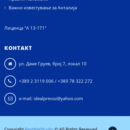
Важно известување за Анталија
Лиценца "А 13-171"
КОНТАКТ
ул. Даме Груев, број 7, локал 10

+389 2 3119 006 / +389 78 322 272

e-mail: idealprevoz@yahoo.com
Copyright
BestNetStudio
© All Rights Reserved.