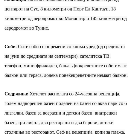
центарот на Сус, 8 километри од Порт Ел Кантауи, 18
километри од аеродромот во Монастир и 145 километри од
аеродромот во Тунис.
Соби
: Сите соби се опремени со клима уред (од средината
на јуни до средината на септември), сателитска ТВ,
телефон, мини фрижидер, бања. Двокреветните соби имаат
балкон или тераса, додека повеќекреветните немаат балкон.
Содржина
:
Хотелот располага со 24-часовна рецепција,
голем надворешен базен поделен на базен со аква парк со 6
лизгалки, базен за возрасни и детски базен, внатрешен
базен, три лифта, два ресторани и два барови, детски
столчиња во ресторанот. Сеф на рецепција, крпи за плажа,