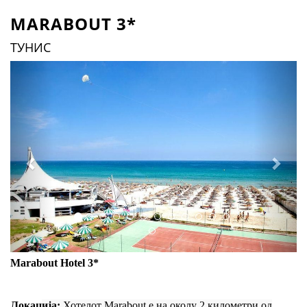
MARABOUT 3*
ТУНИС
Previous
Next
Marabout Hotel 3*
Локац
ија:
Хотелот Marabout е на околу 2 километри од