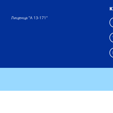
К
Лиценца "А 13-171"