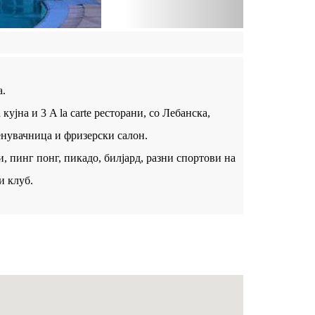
а.
ујна и 3 A la carte ресторани, со Лебанска,
менувачница и фризерски салон.
, пинг понг, пикадо, билјард, разни спортови на
и клуб.