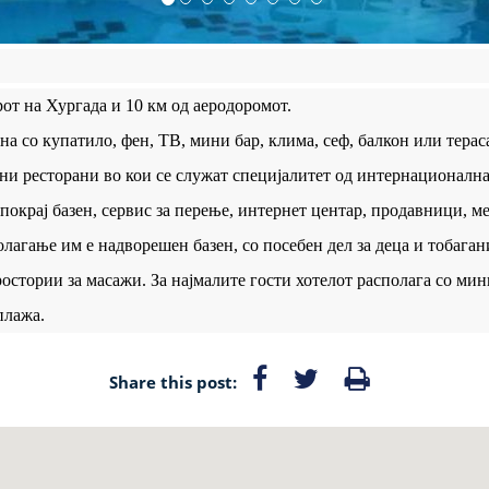
рот на Хургада и 10 км од аеродоромот.
на со купатило, фен, ТВ, мини бар, клима, сеф, балкон или терас
ни ресторани во кои се служат специјалитет од интернационална к
 покрај базен, сервис за перење, интернет центар, продавници, 
агање им е надворешен базен, со посебен дел за деца и тобагани
простории за масажи. За најмалите гости хотелот располага со мин
плажа.
Share this post: