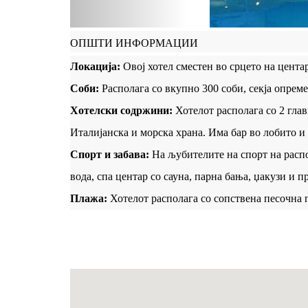
ОПШТИ ИНФОРМАЦИИ
Локација:
Овој хотел сместен во срцето на цента
Соби:
Располага со вкупно 300 соби, секја опреме
Хотелски содржини:
Хотелот располага со 2 глав
Италијанска и морска храна. Има бар во лобито и
Спорт и забава:
На љубителите на спорт на распол
вода, спа центар со сауна, парна бања, џакузи и 
Плажа:
Хотелот располага со сопствена песочна 