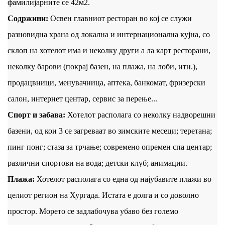
фамилијарните се 42м2.
Содржини:
Освен главниот ресторан во кој се служи
разновидна храна од локална и интернационална кујна, со
склоп на хотелот има и неколку други а ла карт ресторани,
неколку барови (покрај базен, на плажа, на лоби, итн.),
продацвници, менувачница, аптека, банкомат, фризерски
салон, интернет центар, сервис за перење...
Спорт и забава:
Хотелот располага со неколку надворешни
базени, од кои 3 се загреваат во зимските месеци; теретана;
пинг понг; стаза за трчање; современо опремен спа центар;
различни спортови на вода; детски клуб; анимации.
Плажа:
Хотелот располага со една од најубавите плажи во
целиот регион на Хургада. Истата е долга и со доволно
простор. Морето се задлабочува убаво без големо