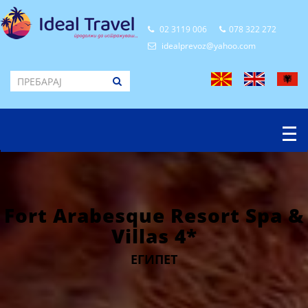
02 3119 006
078 322 272
idealprevoz@yahoo.com
Fort Arabesque Resort Spa &
Villas 4*
ЕГИПЕТ