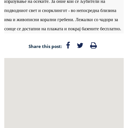
изразување на осеките. За оние кои се љубители на
подводниот свет и снорклингот - во непосредна близина
има и живописни корални гребени. Лежалки со чадори за
сонце се достапни на плажата и покрај базените бесплатно.
Share this post: