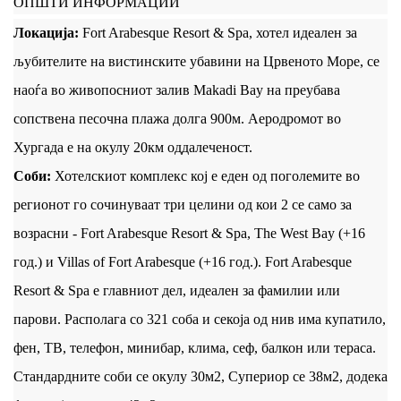
ОПШТИ ИНФОРМАЦИИ
Локација:
Fort Arabesque Resort & Spa, хотел идеален за
љубителите на вистинските убавини на Црвеното Море, се
наоѓа во живопосниот залив Makadi Bay на преубава
сопствена песочна плажа долга 900м. Аеродромот во
Хургада е на окулу 20км оддалеченост.
Соби:
Хотелскиот комплекс кој е еден од поголемите во
регионот го сочинуваат три целини од кои 2 се само за
возрасни - Fort Arabesque Resort & Spa, The West Bay (+16
год.) и Villas of Fort Arabesque (+16 год.). Fort Arabesque
Resort & Spa е главниот дел, идеален за фамилии или
парови. Располага со 321 соба и секоја од нив има купатило,
фен, ТВ, телефон, минибар, клима, сеф, балкон или тераса.
Стандардните соби се окулу 30м2, Супериор се 38м2, додека