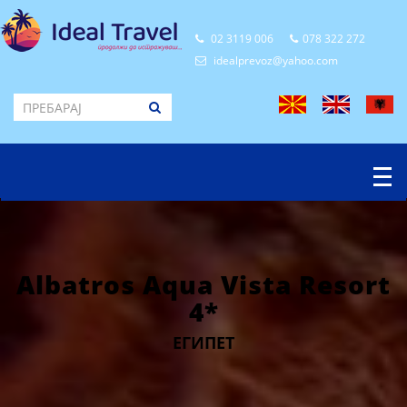
02 3119 006
078 322 272
idealprevoz@yahoo.com
Albatros Aqua Vista Resort
4*
ЕГИПЕТ