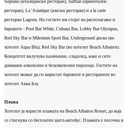
Soprano (италијански ресторан), Saffran (ориентален
ресторан), La 'Asiatique (азиски ресторан) и a la carte
ресторан Lagoon. На гостите им стојат на располагање и
баровите - Pool Bar White, Cubana Bar, Lobby Bar Olympus,
Red Sky Bar и Milenium Sport Bar, Underground диско (во
хотелот Aqua Blu), Red Sky Bar (во хотелот Beach Albatros).
Концептот вклучува палачинки, сладолед, како и сите
домашни алкохолни и безалкохолни пијалоци. Гостите на
хотелот можат да ги користат баровите и рестораните во
хотелот Аква Блу.
Плажа
Хотелот ја користи плажата на Beach Albatros Resort, до која
се стигнува со бесплатен шатл-автобус. Плажата е песочна и