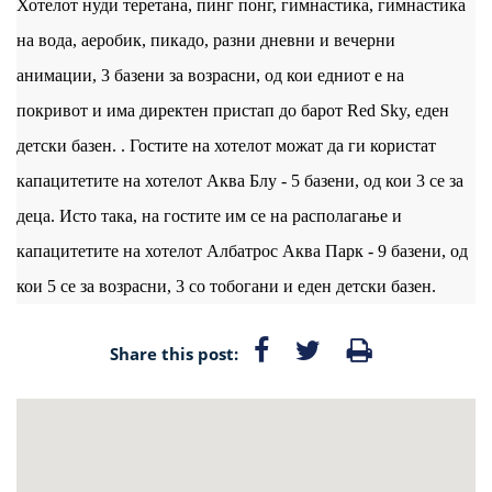
Хотелот нуди теретана, пинг понг, гимнастика, гимнастика
на вода, аеробик, пикадо, разни дневни и вечерни
анимации, 3 базени за возрасни, од кои едниот е на
покривот и има директен пристап до барот Red Sky, еден
детски базен. . Гостите на хотелот можат да ги користат
капацитетите на хотелот Аква Блу - 5 базени, од кои 3 се за
деца. Исто така, на гостите им се на располагање и
капацитетите на хотелот Албатрос Аква Парк - 9 базени, од
кои 5 се за возрасни, 3 со тобогани и еден детски базен.
Share this post: