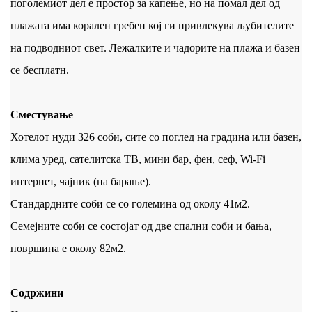
поголемиот дел е простор за капење, но на помал дел од
плажата има корален гребен кој ги привлекува љубителите
на подводниот свет. Лежалките и чадорите на плажа и базен
се бесплатн.
Сместување
Хотелот нуди 326 соби, сите со поглед на градина или базен,
клима уред, сателитска ТВ, мини бар, фен, сеф, Wi-Fi
интернет, чајник (на барање).
Стандардните соби се со големина од околу 41м2.
Семејните соби се состојат од две спални соби и бања,
површина е околу 82м2.
Содржини