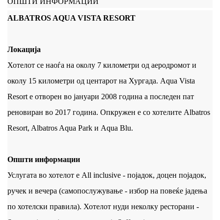
ОПШТИ ИНФОРМАЦИИ
ALBATROS AQUA VISTA RESORT
Локација
Хотелот се наоѓа на околу 7 километри од аеродромот и
околу 15 километри од центарот на Хургада. Aqua Vista
Resort е отворен во јануари 2008 година а последен пат
реновиран во 2017 година. Опкружен е со хотелите Albatros
Resort, Albatros Aqua Park и Aqua Blu.
Општи информации
Услугата во хотелот е All inclusive - појадок, доцен појадок,
ручек и вечера (самопослужување - избор на повеќе јадења
по хотелски правила). Хотелот нуди неколку ресторани -