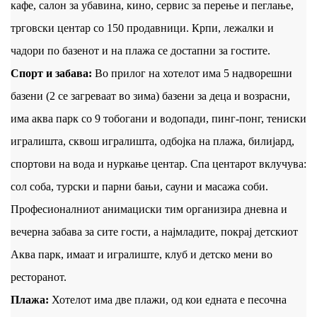
кафе, салон за убавина, кино, сервис за перење и пеглање,
трговски центар со 150 продавници. Крпи, лежалки и
чадори по базенот и на плажа се достапни за гостите.
Спорт и забава:
Во прилог на хотелот има 5 надворешни
базени (2 се загреваат во зима) базени за деца и возрасни,
има аква парк со 9 тобогани и водопади, пинг-понг, тениски
игралишта, сквош игралишта, одбојка на плажа, билијард,
спортови на вода и нуркање центар. Спа центарот вклучува:
сол соба, турски и парни бањи, сауни и масажа соби.
Професионалниот анимациски тим организира дневна и
вечерна забава за сите гости, а најмладите, покрај детскиот
Аква парк, имаат и игралиште, клуб и детско мени во
ресторанот.
Плажа:
Хотелот има две плажи, од кои едната е песочна