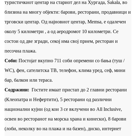
туристичкиот центар на стариот дел на Хургада, Sakala, во
близина на многу објекти: барови, ресторани, продавници и
трговски центар. Од најновиот центар, Memsa, е одалечен
околу 5 километри , а од аеродромот 10 километри. Се
состои од две згради, секој има свој прием, ресторан и
песочна плажа.
Соби:
Постојат вкупно 711 соби опремени со бања (туш /
WC), фен, сателитска ТВ, телефон, клима уред, сеф, мини
бар, балкон или тераса.
Содржини:
Гостите имаат пристап до 2 главни ресторани
(Клеопатра и Нефертити), 5 ресторани од различни
национални кујни (од кои 3 се вклучени во All Inclusive,
освен во ресторанот на морска храна и кинески), 8 барови
(лоби, неколку во на плажа и на базен), диско, интернет