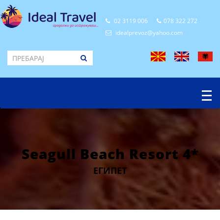
02 3119 006
078 322 272
idealprevoz@yahoo.com
Seagull Beach Resort 4*
ЕГИПЕТ