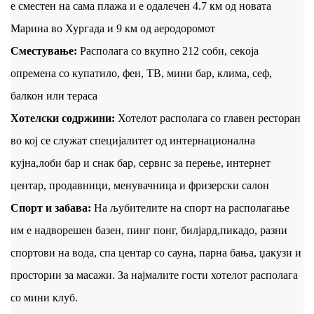
е сместен на сама плажа и е одалечен 4.7 км од новата
Марина во Хургада и 9 км од аеродоромот
Сместување:
Располага со вкупно 212 соби, секoја
опремена со купатило, фен, ТВ, мини бар, клима, сеф,
балкон или тераса
Хотелски содржини:
Хотелот располага со главен ресторан
во кој се служат специјалитет од интернационална
кујна,лоби бар и снак бар, сервис за перење, интернет
центар, продавници, менувачница и фризерски салон
Спорт и забава:
На љубителите на спорт на располагање
им е надворешен базен, пинг понг, билјард,пикадо, разни
спортови на вода, спа центар со сауна, парна бања, џакузи и
простории за масажи. За најмалите гости хотелот располага
со мини клуб.