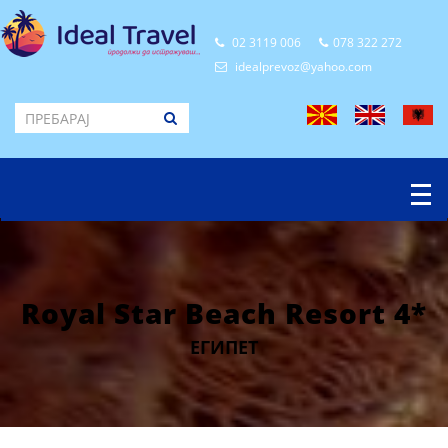
02 3119 006
078 322 272
idealprevoz@yahoo.com
Royal Star Beach Resort 4*
ЕГИПЕТ