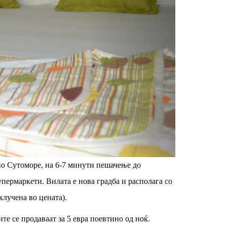
во Сутоморе, на 6-7 минути пешачење до
упермаркети. Вилата е нова градба и располага со
клучена во цената).
те се продаваат за 5 евра поевтино од ноќ.