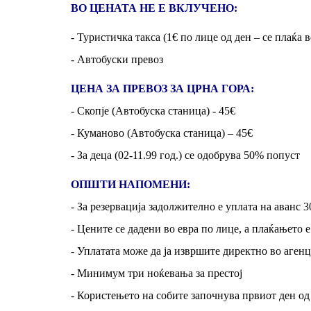
ВО ЦЕНАТА НЕ Е ВКЛУЧЕНО:
- Туристичка
такса (1
€
по лице од ден – се плаќа в
- Автобуски превоз
ЦЕНА ЗА ПРЕВОЗ ЗА ЦРНА ГОРА:
- Скопје (Aвтобуска станица) - 45
€
- Куманово (Автобуска станица) – 45
€
- За деца (02-11.99 год.) се одобрува 50% попуст
ОПШТИ НАПОМЕНИ:
- За резервација задолжително е уплата на аванс 
- Цените се дадени во евра по лице, а плаќањето е
- Уплатата може да ја извршите директно во агенц
- Минимум три ноќевања за престој
- Користењето на собите започнува првиот ден од 1