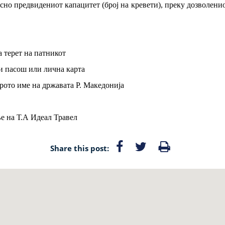
асно предвидениот капацитет (број на кревети), преку дозволенио
а терет на патникот
и пасош или лична карта
арото име на државата Р. Македонија
ње на Т.А Идеал Травел
Share this post: