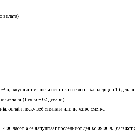
о вилата)
30% од вкупниот износ, а остатокот се доплаќа најдоцна 10 дена 
 во денари (1 евро = 62 денари)
ија, онлајн преку веб страната или на жиро сметка
4:00 часот, а се напуштаат последниот ден во 09:00 ч. (багажот 