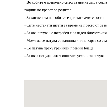
- Во собите е дозволено сместување на лица согл
години во кревет со родител
- За хигиената на собите се грижат самите гости
- Сите настанати штети за време на престојот се н
- За ова патување потребен е валиден биометриск
- Moже да се патува со валидна лична карта со ст
- Се патува преку граничен премин Блаце
- За оваа понуда важат општите услови за патува