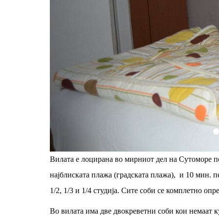
Вилата е лоцирана во мирниот дел на Сутоморе по
најблиската плажа (градската плажа), и 10 мин. 
1/2, 1/3 и 1/4 студија. Сите соби се комплетно оп
Во вилата има две двокреветни соби кои немаат ку