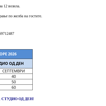
за 12 возила.
рање по желба на гостите.
69712487
РЕ 2026
УДИО ОД ДЕН
СЕПТЕМВРИ
40
50
60
 СТУДИО ОД ДЕН!