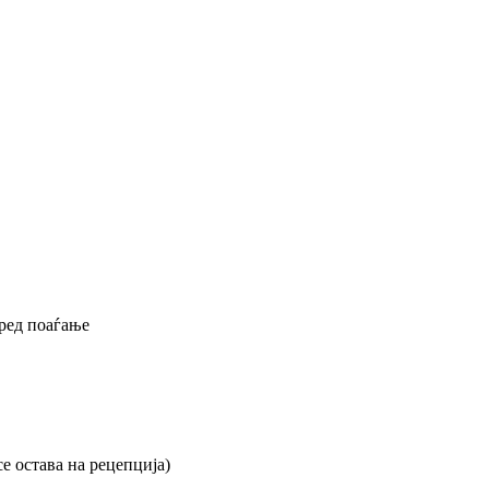
пред поаѓање
се остава на рецепција)