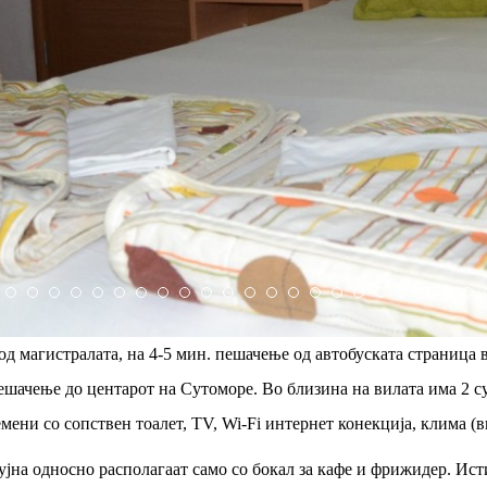
д магистралата, на 4-5 мин. пешачење од автобуската страница 
пешачење до центарот на Сутоморе. Во близина на вилата има 2 с
ремени со сопствен тоалет, TV, Wi-Fi интернет конекција, клима (в
јна односно располагаат само со бокал за кафе и фрижидер. Исти