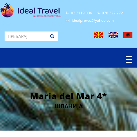
02 3119 006
078 322 272
idealprevoz@yahoo.com
Maria del Mar 4*
ШПАНИЈА