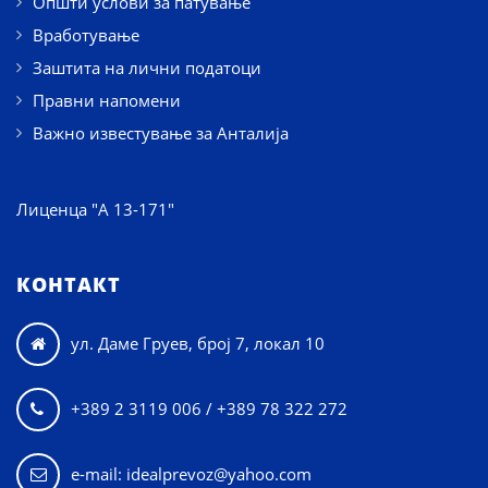
Општи услови за патување
Вработување
Заштита на лични податоци
Правни напомени
Важно известување за Анталија
Лиценца "А 13-171"
КОНТАКТ
ул. Даме Груев, број 7, локал 10

+389 2 3119 006 / +389 78 322 272

e-mail: idealprevoz@yahoo.com