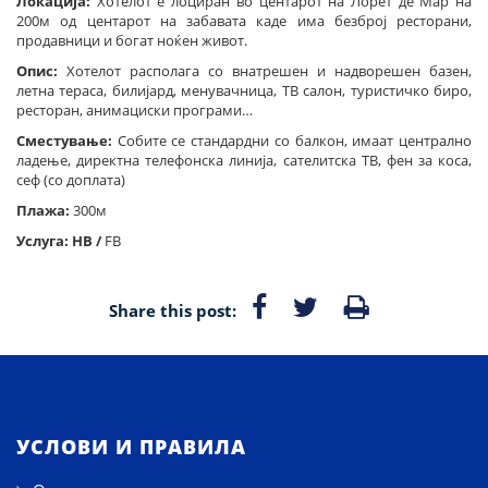
Локација:
Хотелот е лоциран во центарот на Лорет де Мар на
200м од центарот на забавата каде има безброј ресторани,
продавници и богат ноќен живот.
Опис:
Хотелот располага со внатрешен и надворешен базен,
летна тераса, билијард, менувачница, ТВ салон, туристичко биро,
ресторан, анимациски програми…
Сместување:
Собите се стандардни со балкон, имаат централно
ладење, директна телефонска линија, сателитска ТВ, фен за коса,
сеф (со доплата)
Плажа:
300м
Услуга: HB /
FB
Share this post:
УСЛОВИ И ПРАВИЛА