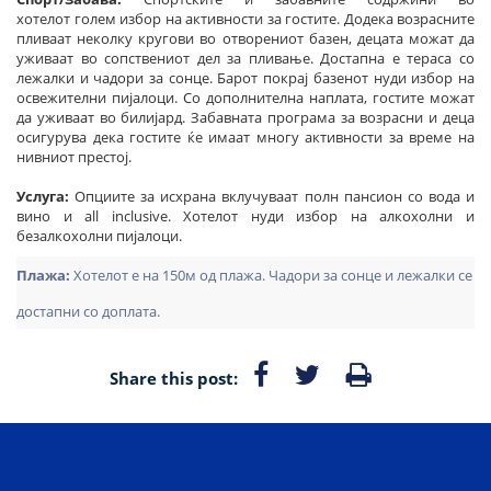
хотелот голем избор на активности за гостите. Додека возрасните
пливаат неколку кругови во отворениот базен, децата можат да
уживаат во сопствениот дел за пливање. Достапна е тераса со
лежалки и чадори за сонце. Барот покрај базенот нуди избор на
освежителни пијалоци. Со дополнителна наплата, гостите можат
да уживаат во билијард. Забавната програма за возрасни и деца
осигурува дека гостите ќе имаат многу активности за време на
нивниот престој.
Услуга:
Опциите за исхрана вклучуваат полн пансион со вода и
вино и all inclusive. Хотелот нуди избор на алкохолни и
безалкохолни пијалоци.
Плажа:
Хотелот е на 150м од плажа. Чадори за сонце и лежалки се
достапни со доплата.
Share this post: