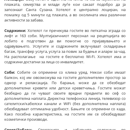
плажата, семејства и млади луѓе кои сакаат подобро да ја
запознаат Санта Сузана. Хотелот е централно лоциран, на
помалку од 5 минути од плажата, а во околината има различни
активности за забава.
Содржини:
Хотелот ги пречекува гостите во петкатна зграда со
лифт и 163 соби. Мултијазичниот персонал на рецепцијата во
лобито е подготвен да ви помогне со пријавувањето и
одјавувањето. Услугите и содржините вклучуваат складирање
багаж, трансфер услуга, услуга за повик за будење и аларм за чад.
На располагање на гостите е бесплатно Wi-Fi. Хотелот има и
содржини достапни за лица со инвалидитет.
Соби:
Собите се опремени со клима уред. Некои соби имаат
балкон, кој им овозможува на гостите дополнителен простор за
одмор и релаксација. По барање, може да се обезбедат
дополнителни кревети или детски креветчиња. Гостите можат
безбедно да ги чуваат своите вредни предмети во сеф со
дополнителна наплата. Директна телефонска линија, телевизор со
сателитски/кабелски канали и WiFi (без дополнителна наплата)
обезбедуваат оптимална удобност. Бањите се опремени со када.
Како посебна карактеристика, на гостите им се обезбедуваат
козметички производи.
Спорт/Забава:
Спортските и забавните содржини во