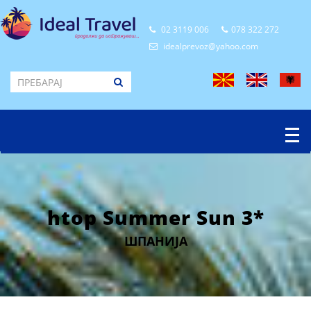
02 3119 006
078 322 272
idealprevoz@yahoo.com
htop Summer Sun 3*
ШПАНИЈА