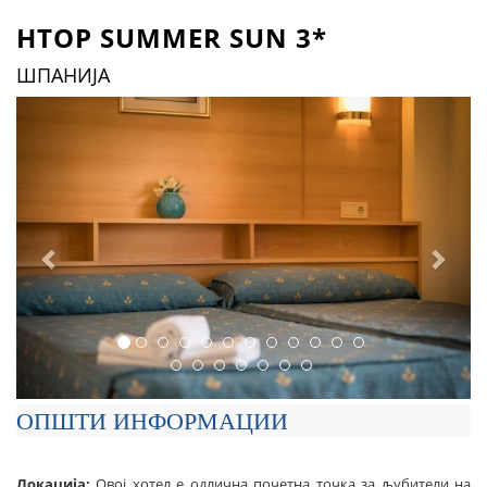
HTOP SUMMER SUN 3*
ШПАНИЈА
Previous
Next
ОПШТИ ИНФОРМАЦИИ
Локација:
Овој хотел е одлична почетна точка за љубители на