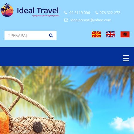
02 3119 006
078 322 272
idealprevoz@yahoo.com