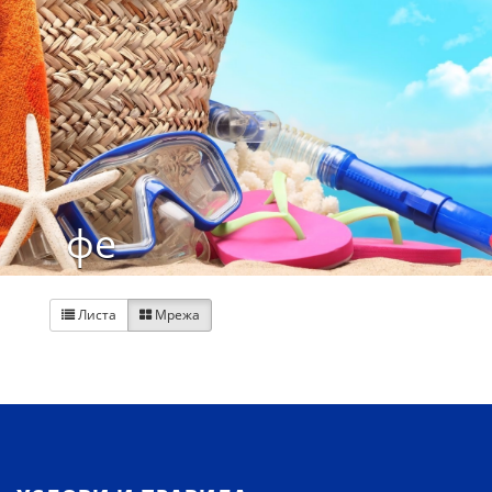
фе
Листа
Мрежа

