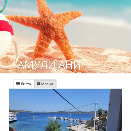
АМУЛИЈАНИ
Листа
Мрежа

