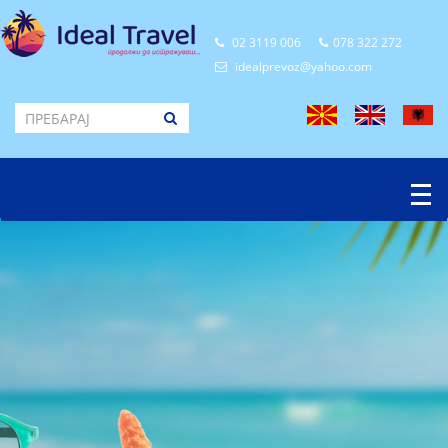
02 3119 006
078 322 272
idealprevoz@yahoo.com