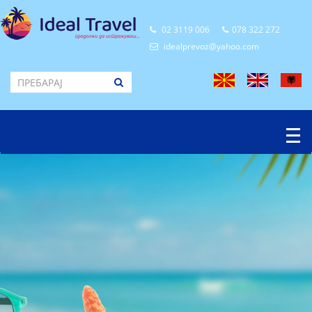
02 3119 006
078 322 272
idealprevoz@yahoo.com