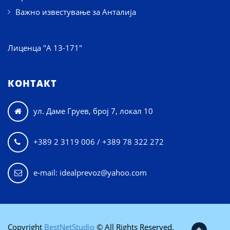
Важно известување за Анталија
Лиценца "А 13-171"
КОНТАКТ
ул. Даме Груев, број 7, локал 10

+389 2 3119 006 / +389 78 322 272

e-mail: idealprevoz@yahoo.com
Copyright
BestNetStudio
© All Rights Reserved.