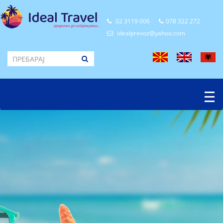
02 3119 006
078 322 272
idealprevoz@yahoo.com