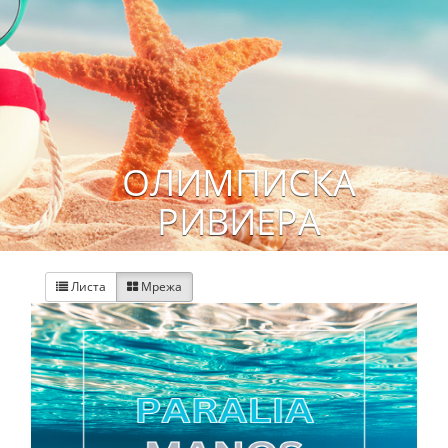
ОЛИМПИСКА
РИВИЕРА
Листа
Мрежа

