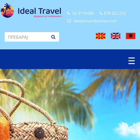
02 3119 006
078 322 272
idealprevoz@yahoo.com