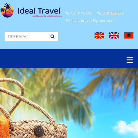
02 3119 006
078 322 272
idealprevoz@yahoo.com