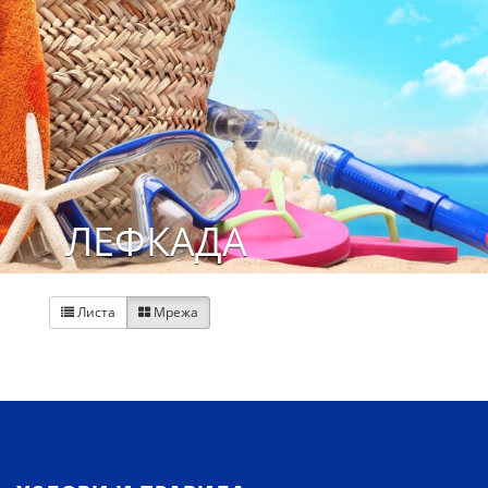
ЛЕФКАДА
Листа
Мрежа

