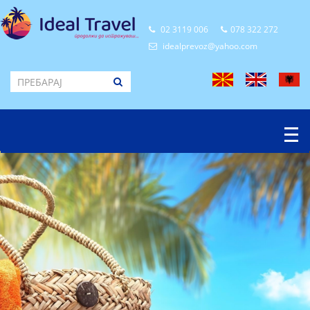
02 3119 006
078 322 272
idealprevoz@yahoo.com