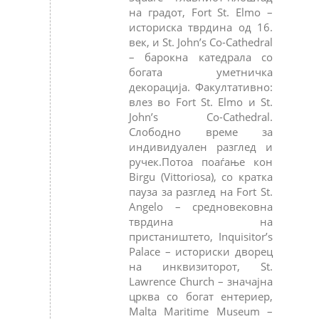
на градот, Fort St. Elmo –
историска тврдина од 16.
век, и St. John’s Co-Cathedral
– барокна катедрала со
богата уметничка
декорација. Факултативно:
влез во Fort St. Elmo и St.
John’s Co-Cathedral.
Слободно време за
индивидуален разглед и
ручек.Потоа поаѓање кон
Birgu (Vittoriosa), со кратка
пауза за разглед на Fort St.
Angelo – средновековна
тврдина на
пристаништето, Inquisitor’s
Palace – историски дворец
на инквизиторот, St.
Lawrence Church – значајна
црква со богат ентериер,
Malta Maritime Museum –