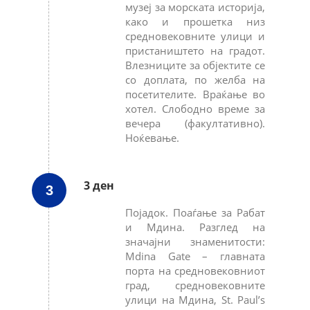
музеј за морската историја,
како и прошетка низ
средновековните улици и
пристаништето на градот.
Влезниците за објектите се
со доплата, по желба на
посетителите. Враќање во
хотел. Слободно време за
вечера (факултативно).
Ноќевање.
3 ден
3
Појадок. Поаѓање за Рабат
и Мдина. Разглед на
значајни знаменитости:
Mdina Gate – главната
порта на средновековниот
град, средновековните
улици на Мдина, St. Paul’s