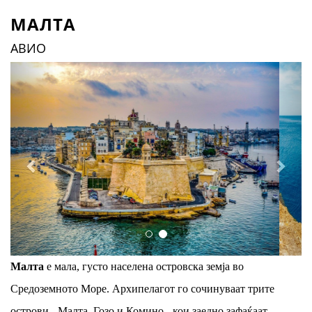
МАЛТА
АВИО
Previous
Next
Малта
е мала, густо населена островска земја во
Средоземното Море. Архипелагот го сочинуваат трите
острови - Малта, Гозо и Комино - кои заедно зафаќаат