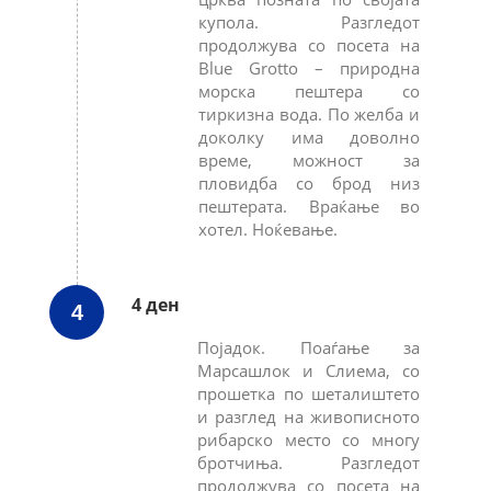
купола. Разгледот
продолжува со посета на
Blue Grotto – природна
морска пештера со
тиркизна вода. По желба и
доколку има доволно
време, можност за
пловидба со брод низ
пештерата. Враќање во
хотел. Ноќевање.
4 ден
4
Појадок. Поаѓање за
Марсашлок и Слиема, со
прошетка по шеталиштето
и разглед на живописното
рибарско место со многу
бротчиња. Разгледот
продолжува со посета на