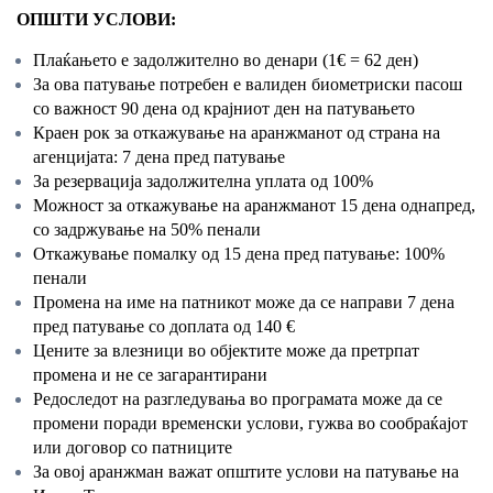
ОПШТИ УСЛОВИ:
Плаќањето е задолжително во денари (1€ = 62 ден)
За ова патување потребен е валиден биометриски пасош
со важност 90 дена од крајниот ден на патувањето
Краен рок за откажување на аранжманот од страна на
агенцијата: 7 дена пред патување
За резервација задолжителна уплата од 100%
Можност за откажување на аранжманот 15 дена однапред,
со задржување на 50% пенали
Откажување помалку од 15 дена пред патување: 100%
пенали
Промена на име на патникот може да се направи 7 дена
пред патување со доплата од 140 €
Цените за влезници во објектите може да претрпат
промена и не се загарантирани
Редоследот на разгледувања во програмата може да се
промени поради временски услови, гужва во сообраќајот
или договор со патниците
За овој аранжман важат општите услови на патување на