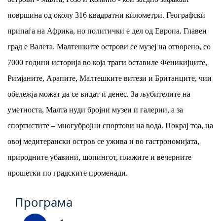
површина од околу 316 квадратни километри. Географски
припаѓа на Африка, но политички е дел од Европа. Главен
град е Валета. Малтешките острови се музеј на отворено, со
7000 години историја во која траги оставиле Феникијците,
Римјаните, Арапите, Малтешките витези и Британците, чии
обележја можат да се видат и денес. За љубителите на
уметноста, Малта нуди бројни музеи и галерии, а за
спортистите – многубројни спортови на вода. Покрај тоа, на
овој медитерански остров се ужива и во гастрономијата,
природните убавини, шопингот, плажите и вечерните
прошетки по градските променади.
Програма