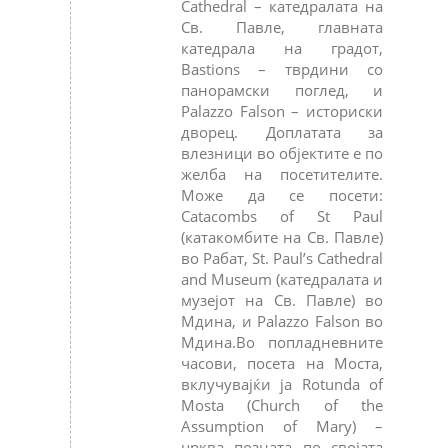
Cathedral – катедралата на
Св. Павле, главната
катедрала на градот,
Bastions – тврдини со
панорамски поглед, и
Palazzo Falson – историски
дворец. Доплатата за
влезници во објектите е по
желба на посетителите.
Може да се посети:
Catacombs of St Paul
(катакомбите на Св. Павле)
во Рабат, St. Paul’s Cathedral
and Museum (катедралата и
музејот на Св. Павле) во
Мдина, и Palazzo Falson во
Мдина.Во попладневните
часови, посета на Моста,
вклучувајќи ја Rotunda of
Mosta (Church of the
Assumption of Mary) –
црква позната по својата