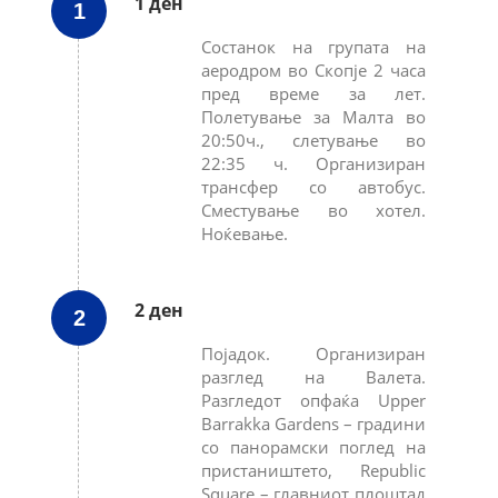
1 ден
1
Состанок на групата на
аеродром во Скопје 2 часа
пред време за лет.
Полетување за Малта во
20:50ч., слетување во
22:35 ч. Организиран
трансфер со автобус.
Сместување во хотел.
Ноќевање.
2 ден
2
Појадок. Организиран
разглед на Валета.
Разгледот опфаќа Upper
Barrakka Gardens – градини
со панорамски поглед на
пристаништето, Republic
Square – главниот плоштад