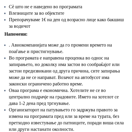
Сѐ што не е наведено во програмата
Влезниците за во објектите
Препорачуваме 1€ на ден од возрасно лице како бакшиш
за водичот
Напомени:
. Авиокомпанијата може да го промени времето на
поаѓање и пристигнување.
Во програмата е направена проценка во однос на
запирањето, но доколку има застои во сообраќајот или
застои предизвикани од друга причина, сите запирања
може да не се направат. Возачот на автобусот има
законски ограничено работно време.
Оваа програма е економична. Хотелите не се во
централно подрачје на градовите. Името на хотелот се
дава 1-2 дена пред тргнување.
Организаторот на патувањето го задржува правото за
измена на програмата пред или за време на турата, без
претходно известување до патниците, поради виша сила
или други настанати околности.