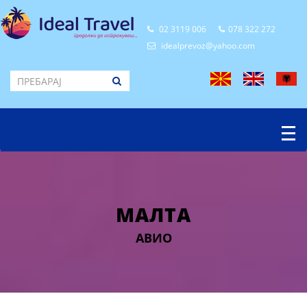
02 3119 006
078 322 272
idealprevoz@yahoo.com
МАЛТА
АВИО