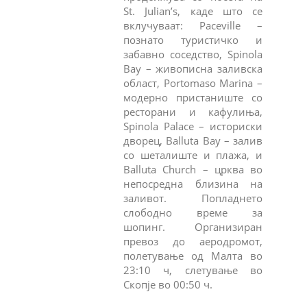
St. Julian’s, каде што се
вклучуваат: Paceville –
познато туристичко и
забавно соседство, Spinola
Bay – живописна заливска
област, Portomaso Marina –
модерно пристаниште со
ресторани и кафулиња,
Spinola Palace – историски
дворец, Balluta Bay – залив
со шеталиште и плажа, и
Balluta Church – црква во
непосредна близина на
заливот. Попладнето
слободно време за
шопинг. Организиран
превоз до аеродромот,
полетување од Малта во
23:10 ч, слетување во
Скопје во 00:50 ч.