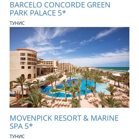
BARCELO CONCORDE GREEN
PARK PALACE 5*
ТУНИС
MOVENPICK RESORT & MARINE
SPA 5*
ТУНИС