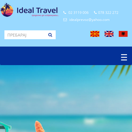
02 3119 006
078 322 272
idealprevoz@yahoo.com