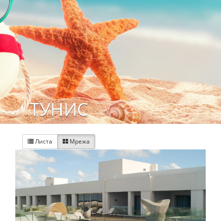
ТУНИС
Листа
Мрежа

